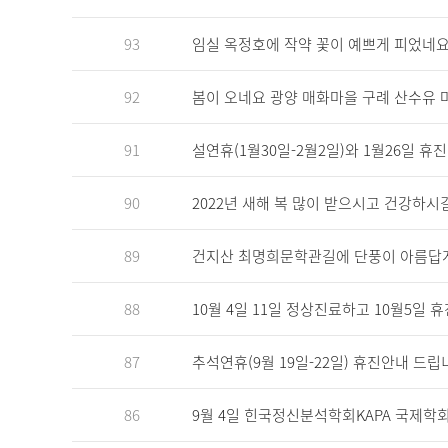
93
임실 옥정호에 작약 꽃이 예쁘게 피었네
92
봄이 오네요 광양 매화마을 구례 산수유
91
설연휴(1월30일-2월2일)와 1월26일 
90
2022년 새해 복 많이 받으시고 건강하시
89
건지산 최명희문학관길에 단풍이 아름답
88
10월 4일 11일 정상진료하고 10월5일 
87
추석연휴(9월 19일-22일) 휴진안내 드립
86
9월 4일 힌국정신분석학회KAPA 국제학