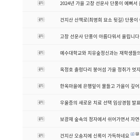
2024년 가을 고창 선운사 단풍이 예뻐서
건지산 산책로(최명희 묘소 뒷길) 단풍이
고창 선운사 단풍이 아름다워서 올립니다
예수대학교와 치유숲정신과는 재학생들의
옥정호 출렁다리 붕어섬 가을 정취가 멋
한옥마을에 은행잎이 물들고 가을이 깊
우울증의 새로운 치료 선택 임상경험 발
보광재 숲속의 정자에서 쉬어가면서 자
건지산 오송지에 신록이 가득하네요