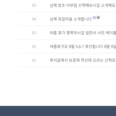
85
남해 방조 어부림 산책해보시길 소개해요
84
남해 독일마을 소개합니다
83
여름 휴가 행복하시길 빌면서 사천 케
82
여름휴가로 8월 5,6.7 휴진합니다 8월
81
흑석골에서 보광재 학산에 오르는 산책