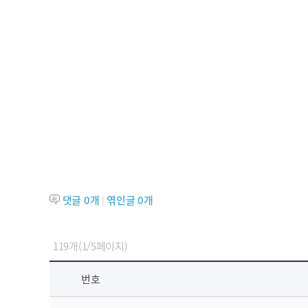
댓글
0
개
|
엮인글
0
개
119개(1/5페이지)
번호