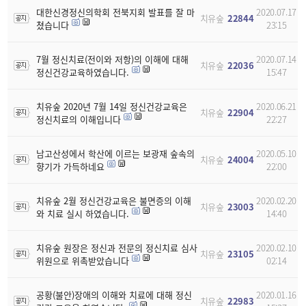
대한신경정신의학회 전북지회 발표를 잘 마
2020.07.17
치유숲
22844
쳤습니다
23:15
7월 정신치료(전이와 저항)의 이해에 대해
2020.07.14
치유숲
22036
정신건강교육하였습니다.
15:47
치유숲 2020년 7월 14일 정신건강교육은
2020.06.21
치유숲
22904
정신치료의 이해입니다
22:27
남고산성에서 학산에 이르는 보광재 숲속의
2020.05.10
치유숲
24004
향기가 가득하네요
22:00
치유숲 2월 정신건강교육은 불면증의 이해
2020.02.20
치유숲
23003
와 치료 실시 하였습니다.
14:40
치유숲 원장은 정신과 전문의 정신치료 심사
2020.02.10
치유숲
23105
위원으로 위촉받았습니다
02:14
공황(불안)장애의 이해와 치료에 대해 정신
2020.01.16
치유숲
22983