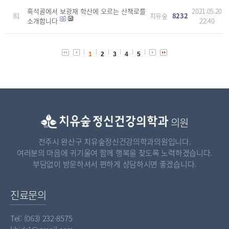
흑석골에서 보광재 학산에 오르는 산책로를
2021.05.20
81
치유숲
8232
소개합니다
22:40
1
2
3
4
5
의원
전주시 완산구 치유숲정신건강의학과의원입니다.
여러분의 마음에 귀기울여 함께 행복을 찾도록 노력하겠습니다.
부담없이 방문하셔서 편하게 상담하시면 좋겠습니다.
진료문의
Tel: (063) 232-8575