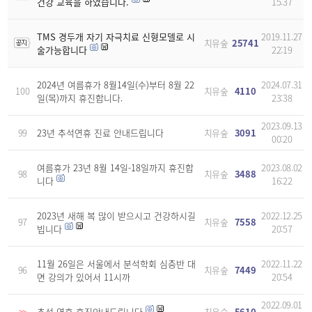
건강 교육을 하였습니다.
15:37
TMS 경두개 자기 자극치료 신형모델로 시
2019.11.27
치유숲
25741
술가능합니다
22:19
2024년 여름휴가 8월14일(수)부터 8월 22
2024.07.31
100
치유숲
4110
일(목)까지 휴진합니다.
23:38
2023.09.13
99
23년 추석연휴 진료 안내드립니다
치유숲
3091
00:20
여름휴가 23년 8월 14일-18일까지 휴진합
2023.08.02
98
치유숲
3488
니다
16:22
2023년 새해 복 많이 받으시고 건강하시길
2022.12.25
97
치유숲
7558
빕니다
20:57
11월 26일은 서울에서 분석학회 심층반 대
2022.11.22
96
치유숲
7449
면 강의가 있어서 11시까
20:54
2022.09.01
추석 연휴 휴진안내드립니다
치유숲
5610
>>