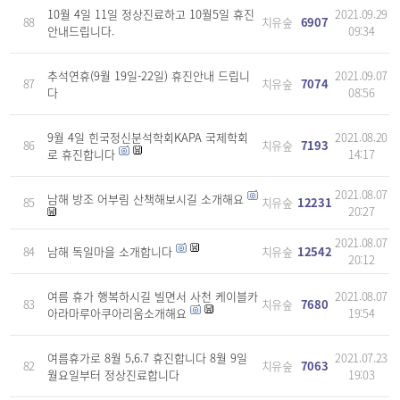
10월 4일 11일 정상진료하고 10월5일 휴진
2021.09.29
88
치유숲
6907
안내드립니다.
09:34
추석연휴(9월 19일-22일) 휴진안내 드립니
2021.09.07
87
치유숲
7074
다
08:56
9월 4일 힌국정신분석학회KAPA 국제학회
2021.08.20
86
치유숲
7193
로 휴진합니다
14:17
2021.08.07
남해 방조 어부림 산책해보시길 소개해요
85
치유숲
12231
20:27
2021.08.07
84
남해 독일마을 소개합니다
치유숲
12542
20:12
여름 휴가 행복하시길 빌면서 사천 케이블카
2021.08.07
83
치유숲
7680
아라마루아쿠아리움소개해요
19:54
여름휴가로 8월 5,6.7 휴진합니다 8월 9일
2021.07.23
82
치유숲
7063
월요일부터 정상진료합니다
19:03