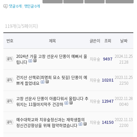
댓글
0
개
|
엮인글
0
개
119개(1/5페이지)
번호
제목
글쓴이
조회
날짜
2024년 가을 고창 선운사 단풍이 예뻐서 올
2024.11.25
치유숲
9497
립니다
21:28
건지산 산책로(최명희 묘소 뒷길) 단풍이 예
2023.11.25
치유숲
10201
쁘게 들었네요
22:50
고창 선운사 단풍이 아름다워서 올립니다 추
2022.11.28
치유숲
12947
워지는 11월마지막주 건강하
00:40
예수대학교와 치유숲정신과는 재학생들의
2022.11.13
치유숲
14150
정신건강향상을 위해 협약하였습니다
22:00