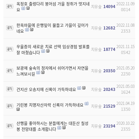
옥정호 출렁다리 붕어섬 가을 정취가 멋지네
2022.11.09
치유숲
14094
요
00:14
한옥마을에 은행잎이 물들고 가을이 깊어가
2022.11.08
치유숲
12682
네요
23:53
우울증의 새로운 치료 선택 임상경험 발표를
2021.11.15
치유숲
18774
잘 마쳤습니다
05:42
보광재 숲속의 정자에서 쉬어가면서 자연을
2021.05.20
치유숲
20350
느껴보시길
22:50
2021.05.03
건지산 오송지에 신록이 가득하네요
치유숲
20243
16:24
2021.04.19
기린봉 치명자산자락 신록이 가득하네요
치유숲
21529
13:50
산행을 좋아하시는 분들에게는 대둔산 칠성
2020.10.22
치유숲
23194
봉 전망대를 소개합니다
23:55