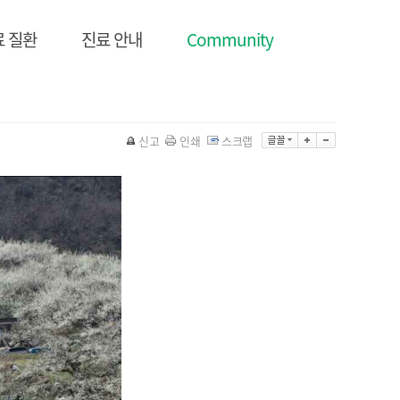
료 질환
진료 안내
Community
신고
인쇄
스크랩