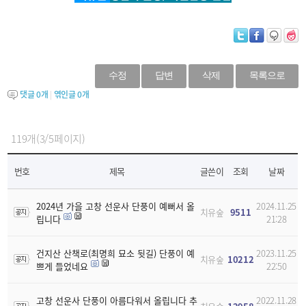
수정
답변
삭제
목록으로
댓글
0
개
|
엮인글
0
개
119개(3/5페이지)
번호
제목
글쓴이
조회
날짜
2024년 가을 고창 선운사 단풍이 예뻐서 올
2024.11.25
치유숲
9511
립니다
21:28
건지산 산책로(최명희 묘소 뒷길) 단풍이 예
2023.11.25
치유숲
10212
쁘게 들었네요
22:50
고창 선운사 단풍이 아름다워서 올립니다 추
2022.11.28