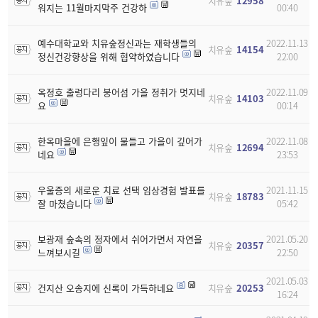
치유숲
12958
워지는 11월마지막주 건강하
00:40
예수대학교와 치유숲정신과는 재학생들의
2022.11.13
치유숲
14154
정신건강향상을 위해 협약하였습니다
22:00
옥정호 출렁다리 붕어섬 가을 정취가 멋지네
2022.11.09
치유숲
14103
요
00:14
한옥마을에 은행잎이 물들고 가을이 깊어가
2022.11.08
치유숲
12694
네요
23:53
우울증의 새로운 치료 선택 임상경험 발표를
2021.11.15
치유숲
18783
잘 마쳤습니다
05:42
보광재 숲속의 정자에서 쉬어가면서 자연을
2021.05.20
치유숲
20357
느껴보시길
22:50
2021.05.03
건지산 오송지에 신록이 가득하네요
치유숲
20253
16:24