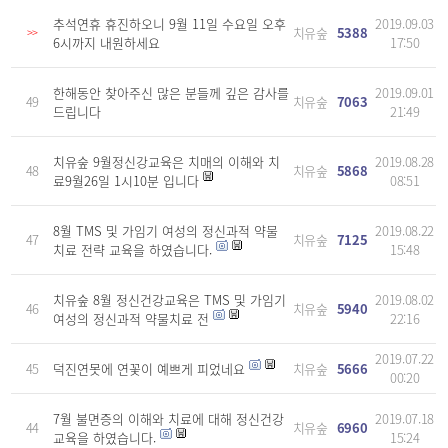
추석연휴 휴진하오니 9월 11일 수요일 오후
2019.09.03
치유숲
5388
>>
6시까지 내원하세요
17:50
한해동안 찾아주신 많은 분들께 깊은 감사를
2019.09.01
49
치유숲
7063
드립니다
21:49
치유숲 9월정신강교육은 치매의 이해와 치
2019.08.28
48
치유숲
5868
료9월26일 1시10분 입니다
08:51
8월 TMS 및 가임기 여성의 정신과적 약물
2019.08.22
47
치유숲
7125
치료 전략 교육을 하였습니다.
15:48
치유숲 8월 정신건강교육은 TMS 및 가임기
2019.08.02
46
치유숲
5940
여성의 정신과적 약물치료 전
22:16
2019.07.22
45
덕진연못에 연꽃이 예쁘게 피었네요
치유숲
5666
00:20
7월 불면증의 이해와 치료에 대해 정신건강
2019.07.18
44
치유숲
6960
교육을 하였습니다.
15:24