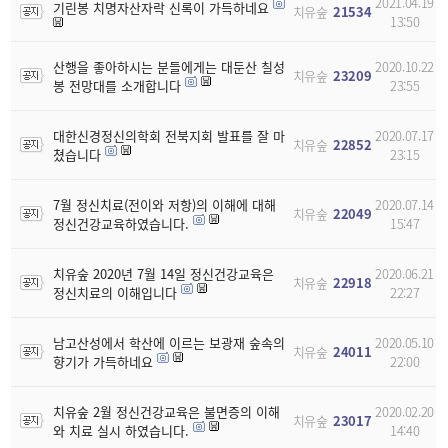
2021.04.19
기린봉 치명자산자락 신록이 가득하네요
치유숲
21534
13:50
산행을 좋아하시는 분들에게는 대둔산 칠성
2020.10.22
치유숲
23209
봉 전망대를 소개합니다
23:55
대한신경정신의학회 전북지회 발표를 잘 마
2020.07.17
치유숲
22852
쳤습니다
23:15
7월 정신치료(전이와 저항)의 이해에 대해
2020.07.14
치유숲
22049
정신건강교육하였습니다.
15:47
치유숲 2020년 7월 14일 정신건강교육은
2020.06.21
치유숲
22918
정신치료의 이해입니다
22:27
남고산성에서 학산에 이르는 보광재 숲속의
2020.05.10
치유숲
24011
향기가 가득하네요
22:00
치유숲 2월 정신건강교육은 불면증의 이해
2020.02.20
치유숲
23017
와 치료 실시 하였습니다.
14:40