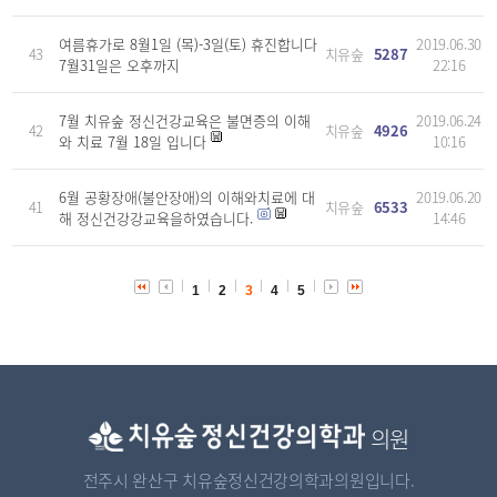
여름휴가로 8월1일 (목)-3일(토) 휴진합니다
2019.06.30
43
치유숲
5287
7월31일은 오후까지
22:16
7월 치유숲 정신건강교육은 불면증의 이해
2019.06.24
42
치유숲
4926
와 치료 7월 18일 입니다
10:16
6월 공황장애(불안장애)의 이해와치료에 대
2019.06.20
41
치유숲
6533
해 정신건강강교육을하였습니다.
14:46
1
2
3
4
5
의원
전주시 완산구 치유숲정신건강의학과의원입니다.